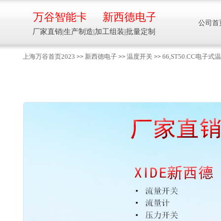
万谷智能卡
新西德电子
公司首
厂家直销|生产制造|加工组装|批量定制
上海万谷首页2023
新西德电子
温度开关
66,ST50.CC
>>
>>
>>
智能卡流量压力温度液位设备
万谷智能卡/新西德
电子
生产制造加工组装智能卡流量压力温度液
位设备
13918608088/
137016
91001