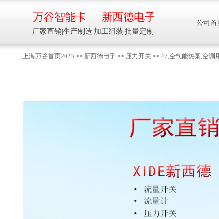
万谷智能卡
新西德电子
公司首
厂家直销|生产制造|加工组装|批量定制
上海万谷首页2023
新西德电子
压力开关
47,空气能热泵,空
>>
>>
>>
智能卡流量压力温度液位设备
万谷智能卡/新西德
电子
生产制造加工组装智能卡流量压力温度液
位设备
13918608088/
137016
91001