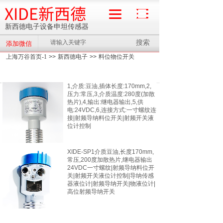
XIDE新西德
新西德电子设备申坦传感器
搜索
添加微信
流量计
上海万谷首页-1
>>
新西德电子
>>
料位物位开关
1,介质:豆油,插体长度:170mm,2,
压力:常压,3,介质温度:280度(加散
热片),4,输出:继电器输出,5,供
电:24VDC,6,连接方式:一寸螺纹连
接|射频导纳料位开关|射频开关液
位计控制
XIDE-SP1介质豆油,长度170mm,
常压,200度加散热片,继电器输出
24VDC一寸螺纹|射频导纳料位开
关|射频开关液位计控制|导纳传感
器液位计|射频导纳开关|物液位计|
高位射频导纳开关