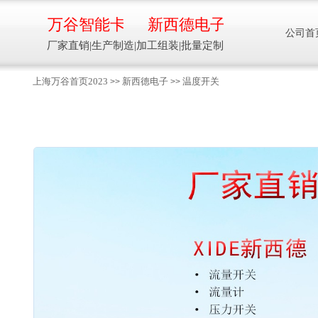
万谷智能卡
新西德电子
公司首
厂家直销|生产制造|加工组装|批量定制
上海万谷首页2023
新西德电子
温度开关
>>
>>
智能卡流量压力温度液位设备
万谷智能卡/新西德
电子
生产制造加工组装智能卡流量压力温度液
位设备
13918608088/
137016
91001