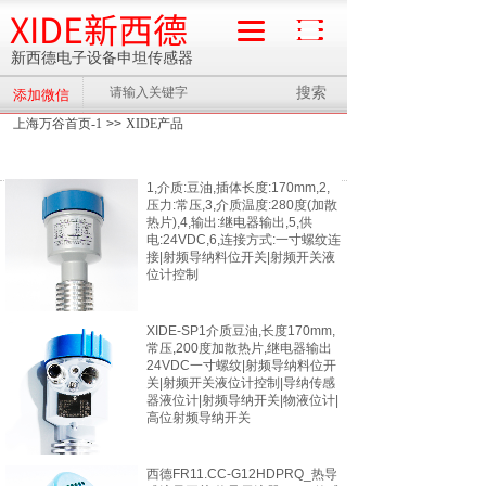
XIDE新西德
新西德电子设备申坦传感器
搜索
添加微信
流量计
上海万谷首页-1
>>
XIDE产品
1,介质:豆油,插体长度:170mm,2,
压力:常压,3,介质温度:280度(加散
热片),4,输出:继电器输出,5,供
电:24VDC,6,连接方式:一寸螺纹连
接|射频导纳料位开关|射频开关液
位计控制
XIDE-SP1介质豆油,长度170mm,
常压,200度加散热片,继电器输出
24VDC一寸螺纹|射频导纳料位开
关|射频开关液位计控制|导纳传感
器液位计|射频导纳开关|物液位计|
高位射频导纳开关
西德FR11.CC-G12HDPRQ_热导