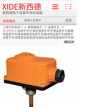
XIDE新西德
新西德电子设备申坦传感器
搜索
添加微信
流量计
上海万谷首页-1
>>
新西德电子
>>
温度开关
>>
61,ST10.CC|温度开关|可调式温度开关|可调温度开关|膨胀
型温度开关|液体膨胀型温度开关|液体型温度开关|液胀式
温度开关|温度变送器|温度传感器|温度控制器|温控开关|热
保护器开关|微型控制开关|高限温度开关|低限温度开关|高
启温度开关|低启温度开关|温控器|热水温控器|管道温控器|
锅炉温控器|供热温控器|双金属式温控器|压力式温控器|
>>
ST10.CC-30~110°低启（开机启动）|温度开关|可调式
温度开关|可调温度开关|膨胀型温度开关|液体膨胀型温度
开关|液体型温度开关|液胀式温度开关|