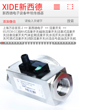
XIDE新西德
新西德电子设备申坦传感器
搜索
添加微信
流量计
上海万谷首页-1
>>
新西德电子
>>
流量开关
>>
05,FE50.CC|指针式流量开关|磁珠流量开关|活塞式流量开
关|活塞流量开关|气体监测|流量开关|水流开关|水流量开
关|可调式流量开关|消防流量开关|示流信号器|油流开关|机
械式流量开关|断流报警|滚珠流量开关|指针显示通断检测|
磁性感应流量开关|
>>
05,FE50.CC水油气液指针式活塞
式流量开关传感器机械式水流控制管道式流量开关活塞
流量开关水流量开关厂家直供XIDE新西德传感器电子设
备制造@指针式流量开关