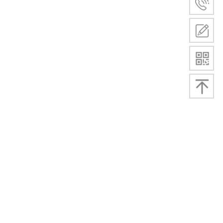
‖热导‖示流器‖热制式‖水流‖水‖油‖气‖液‖油流‖控制器150