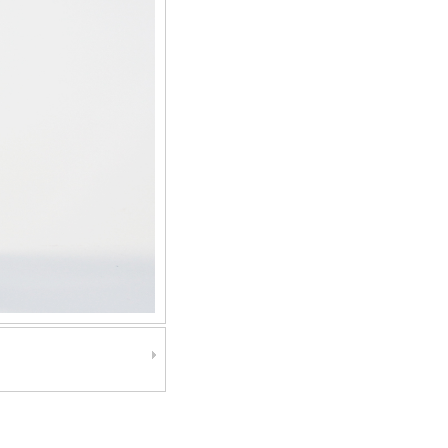
制造‖加工‖组装‖流量‖开关‖流量计‖压力‖变送器‖温度‖液位‖液位计‖FR11.CC‖热导式