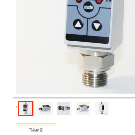
2003 - 2022 / 19年
www.61588.com
产品详情
介绍
产品详情‖生产‖车间‖XIDE传感器‖新西德‖电子设备‖申坦传感器‖生产‖
商品信息