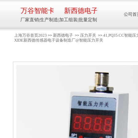
万谷智能卡
新西德电子
公司首
厂家直销|生产制造|加工组装|批量定制
上海万谷首页2023
新西德电子
压力开关
41,PQ35.C
>>
>>
>>
XIDE新西德传感器电子设备制造厂@智能压力开关
智能卡流量压力温度液位设备
万谷智能卡/新西德
电子
生产制造加工组装智能卡流量压力温度液
位设备
13918608088/
137016
91001