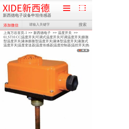
XIDE新西德
新西德电子设备申坦传感器
搜索
添加微信
流量计
上海万谷首页-1
>>
新西德电子
>>
温度开关
>>
61,ST10.CC|温度开关|可调式温度开关|可调温度开关|膨胀
型温度开关|液体膨胀型温度开关|液体型温度开关|液胀式
温度开关|温度变送器|温度传感器|温度控制器|温控开关|热
保护器开关|微型控制开关|高限温度开关|低限温度开关|高
启温度开关|低启温度开关|温控器|热水温控器|管道温控器|
锅炉温控器|供热温控器|双金属式温控器|压力式温控器|
>>
ST10.CC-30~110°高启（设定值启动）|温度开关|可调
式温度开关|可调温度开关|膨胀型温度开关|液体膨胀型温
度开关|液体型温度开关|液胀式温度开关|