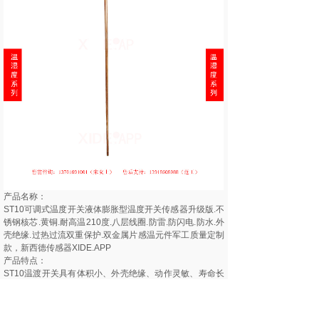
产品名称：
ST10可调式温度开关液体膨胀型温度开关传感器升级版.不
锈钢核芯.黄铜.耐高温210度.八层线圈.防雷.防闪电.防水.外
壳绝缘.过热过流双重保护.双金属片感温元件军工质量定制
款，新西德传感器XIDE.APP
产品特点：
ST10温渡开关具有体积小、外壳绝缘、动作灵敏、寿命长
等特点，广泛适用于各种电机、 电磁炉、吸尘机、线圈、
变压器、电暖器、镇流器、电热器具、荧光灯镇流器、汽
车马达、集成电路及一般电气设备的过热过流双重保护作