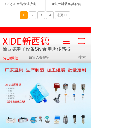
03万谷智能卡生产封
10生产封装各类智能
1
2
3
4
末页 >>
XIDE新西德
新西德电子设备Siyntn申坦传感器
搜索
添加微信
流量计