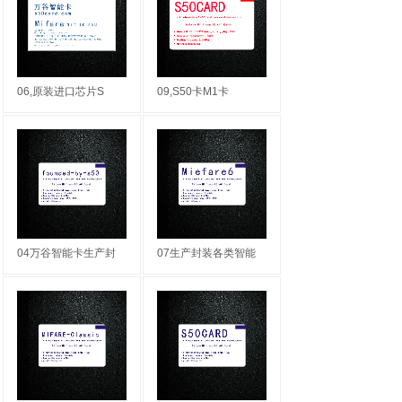
06,原装进口芯片S
09,S50卡M1卡
04万谷智能卡生产封
07生产封装各类智能