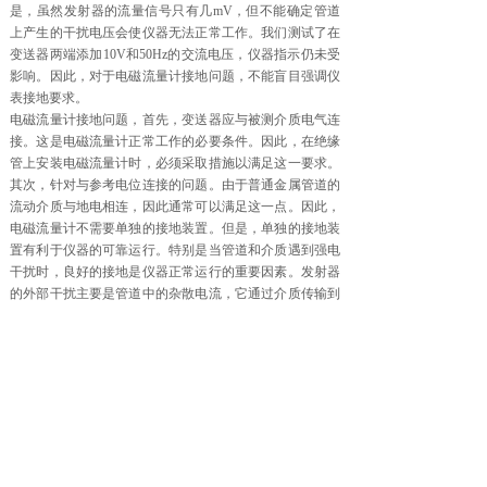
是，虽然发射器的流量信号只有几mV，但不能确定管道
上产生的干扰电压会使仪器无法正常工作。我们测试了在
变送器两端添加10V和50Hz的交流电压，仪器指示仍未受
影响。因此，对于电磁流量计接地问题，不能盲目强调仪
表接地要求。
电磁流量计接地问题，首先，变送器应与被测介质电气连
接。这是电磁流量计正常工作的必要条件。因此，在绝缘
管上安装电磁流量计时，必须采取措施以满足这一要求。
其次，针对与参考电位连接的问题。由于普通金属管道的
流动介质与地电相连，因此通常可以满足这一点。因此，
电磁流量计不需要单独的接地装置。但是，单独的接地装
置有利于仪器的可靠运行。特别是当管道和介质遇到强电
干扰时，良好的接地是仪器正常运行的重要因素。发射器
的外部干扰主要是管道中的杂散电流，它通过介质传输到
电极。例如，如果发射器附近的高功率电气设备由于绝缘
减少或其他原因而无法发电，则干扰信号将通过设备和管
道通过介质传输到电极。为了消除这些泄漏电流引起的干
扰，我们必须让变送器测量管道中的介质接地。一般采用
两项措施：
1.安装环境中存在强烈的漏电流和电场效应，变送器必须
单独接地。底线通过多股铜线连接到埋在一定深度的接地
棒，总横截面不小于4平方毫米。在相对潮湿的地方，通