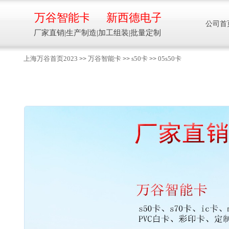
万谷智能卡
新西德电子
公司首
厂家直销|生产制造|加工组装|批量定制
上海万谷首页2023
万谷智能卡
s50卡
05s50卡
>>
>>
>>
智能卡流量压力温度液位设备
万谷智能卡/新西德
电子
生产制造加工组装智能卡流量压力温度液
位设备
13918608088/
137016
91001