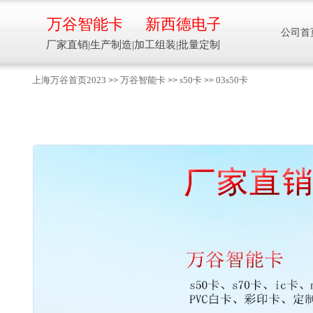
万谷智能卡
新西德电子
公司首
厂家直销|生产制造|加工组装|批量定制
上海万谷首页2023
万谷智能卡
s50卡
03s50卡
>>
>>
>>
智能卡流量压力温度液位设备
万谷智能卡/新西德
电子
生产制造加工组装智能卡流量压力温度液
位设备
13918608088/
137016
91001