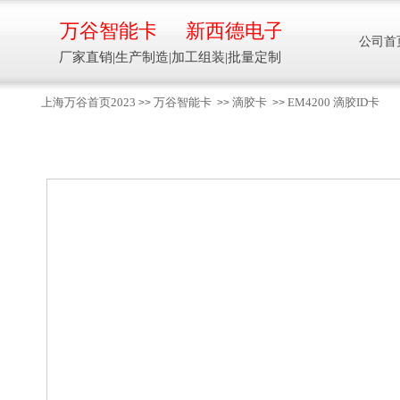
万谷智能卡
新西德电子
公司首
厂家直销|生产制造|加工组装|批量定制
上海万谷首页2023
万谷智能卡
滴胶卡
EM4200 滴胶ID卡
>>
>>
>>
智能卡流量压力温度液位设备
万谷智能卡/新西德
电子
生产制造加工组装智能卡流量压力温度液
位设备
13918608088/
137016
91001