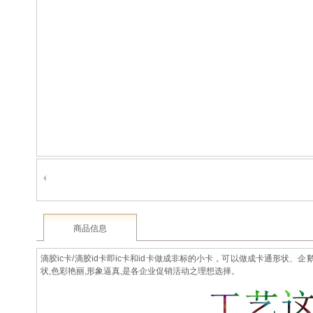
2003 - 2022 / 19年
www.61588.com
商品信息
滴胶ic卡/滴胶id卡即ic卡和id卡做成非标的小卡，可以做成卡通
状,色彩艳丽,形象逼真,是各企业促销活动之理想选择。