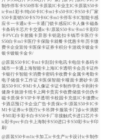
制作停车卡S50停车卡原装IC卡业主IC卡原装S50卡
ic卡m1彩卡/
纯
s50卡IC卡m1卡s50卡IC卡S50卡厂家
S50卡直销S50卡S70卡6C卡m1卡停车卡IC智能卡感
应卡一卡通ic卡一卡通门锁卡感应IC卡人像卡磁条
卡条码卡芯片卡交通ic卡/
原装
S50卡ic卡m1卡彩印
卡PVC白卡射频卡异形卡钥匙扣卡钱币卡医疗卡
S50白卡m1卡医疗卡保险卡就餐卡优惠卡年历卡缴
费卡企业宣传卡医保卡证券卡积分卡游戏卡镀金卡
银卡镀银卡金卡/
@
原装
S50卡IC卡m1卡刮刮卡电讯卡电信卡条码卡
城市一卡通上海智能卡上海IC卡透明卡会员卡证件
卡银行卡智能卡消费卡密码卡收费卡金属卡考勤卡
电子储值卡工作证卡医保智能卡哑面卡磨砂卡/原
装S50卡IC卡M1卡人像证卡证卡制作学生卡剥剥卡
健身卡旅游卡纸卡上网卡贵宾卡收费储值卡仿伪卡
磁卡质保卡VIP卡半透明卡校园卡充值IC卡缴费ic
卡酒店预订卡企业广告卡质保ic卡/原装S50卡IC卡
M1卡证券ic卡医疗ic卡吊牌卡服装卡门诊ic卡滴胶
卡M1彩卡彩卡白卡S50卡厂非接触式卡进口芯片卡
ic彩卡pvc卡白卡上海制卡S50进口卡S50彩卡ic卡印
刷/
@
原装
S50卡m1ic卡加工ic卡生产ic卡设计ic卡制作