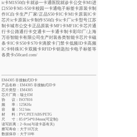
ic卡M1S50白卡就诊一卡通医院就诊卡公交卡M1进
口S50卡M1-S50卡校园一卡通电子标签卡原装卡制
作IC白卡生产厂家
/
正品
S50卡IC卡M1卡原装IC卡
芯片ic卡原装ic卡制作S50白卡ic卡厂ic卡型号江苏
制卡城市公交卡正品原装卡MF1卡MF1IC卡芯片通
行卡公路通行卡交通卡一卡通卡制卡彩印厂/上海
万谷智能卡有限公司生产封装各类智能卡芯片卡磁
条卡IC卡S50卡S70卡滴胶卡门禁卡低频ID卡高频
IC卡特殊IC卡双频卡RFID卡钥匙扣卡电子标签等
各类卡s50card.com/
EM4305 非接触式ID卡
产品名称：EM4305 非接触式ID卡
芯片类型：EM4305
芯片厂商：瑞士EM
协 议：ISO7816
频 率：125KHz
容 量：512 bits
材 料：PVC/PET/ABS/PETG
尺 寸：85.6*54*0.84mm(可定制)
读写距离：2~8cm(与读卡器有关)
擦写寿命：大于10万次
数据保存：大于10年