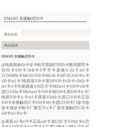
EM4305 非接触式ID卡
商品信息
商品描述
EM4305 非接触式ID卡
@
纯原国标白卡证卡机可双面打印白卡数码胶印卡
丝印卡
S50卡1KB卡8字节卡原装IC白卡m1卡
13.56MHz卡Mif1ICS50卡Mif1K卡MF1ICS50卡ic卡
s50卡m1卡/纯原装
S50卡恩NPS50卡s50卡s50白卡
m1卡ic卡印刷原装S50芯片卡Mifare1卡S50卡s50卡
进口S50ic卡Miefare1卡S50卡纯S50卡原S50卡ic卡/
纯原
S50卡ic卡m1卡原装S50白卡进口S50卡正品
S50卡非接触式IC卡S50卡M1卡进口S50卡门诊卡急
诊卡就诊卡制卡厂家芯片ic卡厂家非接触式IC白卡
s50卡m1卡ic卡/
@
原装
m1卡s70卡正品s50卡进口IC卡S50白卡ic芯
片卡S50芯片卡S50芯片卡厂家门禁卡门禁IC卡IC卡