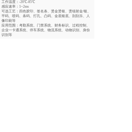
工作温度：-20℃-85℃
感应速率：1~2ms
可选工艺：四色胶印、签名条、烫金烫银、烫镭射金/银、
平码、喷码、条码、打孔、凸码、金底银底、刮刮乐、人
像印刷等
应用范围：考勤系统、门禁系统、财务标识、过程控制、
企业一卡通系统、停车系统、物流系统、动物识别、身份
识别等