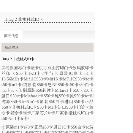
Hitag 2 非接触式ID卡
商品信息
商品描述
Hitag 2 非接触式ID卡
@
纯原国标白卡证卡机可双面打印白卡数码胶印卡
丝印卡
S50卡1KB卡8字节卡原装IC白卡m1卡
13.56MHz卡Mif1ICS50卡Mif1K卡MF1ICS50卡ic卡
s50卡m1卡/纯原装
S50卡恩NPS50卡s50卡s50白卡
m1卡ic卡印刷原装S50芯片卡Mifare1卡S50卡s50卡
进口S50ic卡Miefare1卡S50卡纯S50卡原S50卡ic卡/
纯原
S50卡ic卡m1卡原装S50白卡进口S50卡正品
S50卡非接触式IC卡S50卡M1卡进口S50卡门诊卡急
诊卡就诊卡制卡厂家芯片ic卡厂家非接触式IC白卡
s50卡m1卡ic卡/
@
原装
m1卡s70卡正品s50卡进口IC卡S50白卡ic芯
片卡S50芯片卡S50芯片卡厂家门禁卡门禁IC卡IC卡