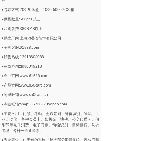
油
●包装方式:200PCS/盒、1000-5000PCS/箱
●供货数量:500pcs以上
●印刷版费:380RMB以上
●供应厂商:上海万谷智能卡有限公司
●全国客服:61588.com
●销售热线:13918608088
●在线咨询:qq86049218
●企业官网:www.61588.com
●产品官网:www.s50card.com
●阿里旺铺:www.s50card.cn
●淘宝旺铺:shop58672827.taobao.com
●主要应用：门禁、考勤、会议签到、身份识别、物流、工
业自动化、各种会员卡、如售饭、地铁、公交代币卡、俱
乐部等电子消费、电子门票、动物识别、目标跟踪、洗衣
管理、各种一卡通等等。
●系统要求：由于有的系统（绝大部分消费系统，部分门禁