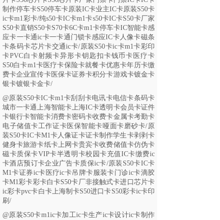
制作停车卡S50停车卡原装IC卡业主IC卡原装S50卡
ic卡m1彩卡/
纯
s50卡IC卡m1卡s50卡IC卡S50卡厂家
S50卡直销S50卡S70卡6C卡m1卡停车卡IC智能卡感
应卡一卡通ic卡一卡通门锁卡感应IC卡人像卡磁条
卡条码卡芯片卡交通ic卡/
原装
S50卡ic卡m1卡彩印
卡PVC白卡射频卡异形卡钥匙扣卡钱币卡医疗卡
S50白卡m1卡医疗卡保险卡就餐卡优惠卡年历卡缴
费卡企业宣传卡医保卡证券卡积分卡游戏卡镀金卡
银卡镀银卡金卡/
@
原装
S50卡IC卡m1卡刮刮卡电讯卡电信卡条码卡
城市一卡通上海智能卡上海IC卡透明卡会员卡证件
卡银行卡智能卡消费卡密码卡收费卡金属卡考勤卡
电子储值卡工作证卡医保智能卡哑面卡磨砂卡/原
装S50卡IC卡M1卡人像证卡证卡制作学生卡剥剥卡
健身卡旅游卡纸卡上网卡贵宾卡收费储值卡仿伪卡
磁卡质保卡VIP卡半透明卡校园卡充值IC卡缴费ic
卡酒店预订卡企业广告卡质保ic卡/原装S50卡IC卡
M1卡证券ic卡医疗ic卡吊牌卡服装卡门诊ic卡滴胶
卡M1彩卡彩卡白卡S50卡厂非接触式卡进口芯片卡
ic彩卡pvc卡白卡上海制卡S50进口卡S50彩卡ic卡印
刷/
@
原装
S50卡m1ic卡加工ic卡生产ic卡设计ic卡制作