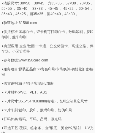
●滴胶尺寸: 30×50，30×45，方35×35，57×30，70×35，
55×55，35×40，33×33，45×45，45×22，60×54，
85×43，45×25，圆35×35，圆40×40，48×30，
●验证地址:61588.com
●供货标准:国标白卡，证卡机可打印白卡，数码印刷，胶印
印刷，丝印印刷
●典型应用:企业/校园一卡通、公交储值卡、高速公路、停
车场、小区管理等
●参考数据:www.s50card.com
●服务项目:原装正品白卡/彩色印刷/卡号换算/初始化加密/解
密
●供货说明:白卡/彩卡/初始化/加密
●卡片材料:PVC、PET、ABS
●卡片尺寸:85.5*54*0.83mm(标准)，也可定制其它尺寸
●卡片印刷:丝印、胶印、数码印刷、防伪印刷
●打码种类:喷码、平码、凸码、激光码
●可选工艺:覆膜、签名条、金/银底、烫金/银/镭射、UV光