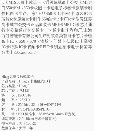
ic卡M1S50白卡就诊一卡通医院就诊卡公交卡M1进
口S50卡M1-S50卡校园一卡通电子标签卡原装卡制
作IC白卡生产厂家
/
正品
S50卡IC卡M1卡原装IC卡
芯片ic卡原装ic卡制作S50白卡ic卡厂ic卡型号江苏
制卡城市公交卡正品原装卡MF1卡MF1IC卡芯片通
行卡公路通行卡交通卡一卡通卡制卡彩印厂/上海
万谷智能卡有限公司生产封装各类智能卡芯片卡磁
条卡IC卡S50卡S70卡滴胶卡门禁卡低频ID卡高频
IC卡特殊IC卡双频卡RFID卡钥匙扣卡电子标签等
各类卡s50card.com/
Hitag 2 非接触式ID卡
产品名称：Hitag 2 非接触式ID卡
芯片类型：Hitag 2
芯片厂商：飞利浦
协 议：ISO7816
频 率：125KHz
容 量：256 bit，32 bit 唯一ID序列号
材 料：PVC/PET/ABS/PETG
尺 寸：ISO 标准卡，85.6*54*0.84mm(可定制)
读写距离：2.5~10cm(与读卡器有关)
擦写寿命：大于10万次
数据保存：大于10年