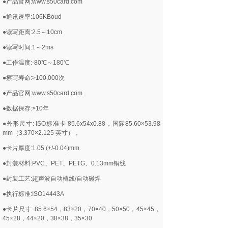
●产品官网:www.s50card.com
●通讯速率:106KBoud
●读写距离:2.5～10cm
●读写时间:1～2ms
●工作温度:-80℃～180℃
●擦写寿命:>100,000次
●产品官网:www.s50card.com
●数据保存:>10年
●外形尺寸: ISO标准卡 85.6x54x0.88，国际85.60×53.98
mm（3.370×2.125 英寸），
●卡片厚度:1.05 (+/-0.04)mm
●封装材料:PVC、PET、PETG、0.13mm铜线
●封装工艺:超声波自动植线/自动碰焊
●执行标准:ISO14443A
●卡片尺寸: 85.6×54，83×20，70×40，50×50，45×45，
45×28，44×20，38×38，35×30