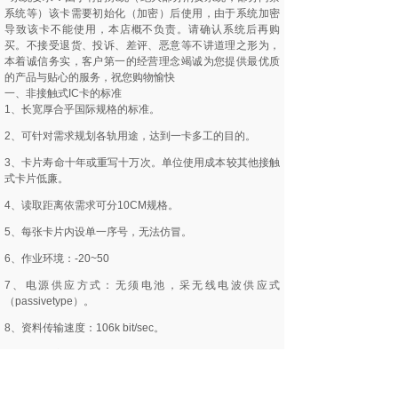
系统等）该卡需要初始化（加密）后使用，由于系统加密
导致该卡不能使用，本店概不负责。请确认系统后再购
买。不接受退货、投诉、差评、恶意等不讲道理之形为，
本着诚信务实，客户第一的经营理念竭诚为您提供最优质
的产品与贴心的服务，祝您购物愉快
一、非接触式IC卡的标准
1、长宽厚合乎国际规格的标准。
2、可针对需求规划各轨用途，达到一卡多工的目的。
3、卡片寿命十年或重写十万次。单位使用成本较其他接触
式卡片低廉。
4、读取距离依需求可分10CM规格。
5、每张卡片内设单一序号，无法仿冒。
6、作业环境：-20~50
7、电源供应方式：无须电池，采无线电波供应式
（passivetype）。
8、资料传输速度：106k bit/sec。
9、内建频率13.56MHZ无线电讯天线。
10、内建记忆晶片（E2?EEPROM）