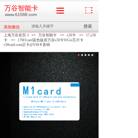
万谷智能卡
www.61588.com
搜索
添加微信
上海万谷首页-1
>>
万谷智能卡
>>
s50卡
>>
17,s50
卡
>>
17M1card蓝色版原万谷s50卡WGic芯片卡
s50card.com正卡@S50卡直销