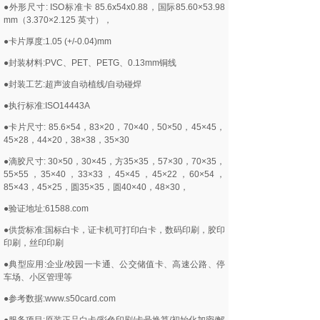
●外形尺寸: ISO标准卡 85.6x54x0.88，国际85.60×53.98
mm（3.370×2.125 英寸），
●卡片厚度:1.05 (+/-0.04)mm
●封装材料:PVC、PET、PETG、0.13mm铜线
●封装工艺:超声波自动植线/自动碰焊
●执行标准:ISO14443A
●卡片尺寸: 85.6×54，83×20，70×40，50×50，45×45，
45×28，44×20，38×38，35×30
●滴胶尺寸: 30×50，30×45，方35×35，57×30，70×35，
55×55，35×40，33×33，45×45，45×22，60×54，
85×43，45×25，圆35×35，圆40×40，48×30，
●验证地址:61588.com
●供货标准:国标白卡，证卡机可打印白卡，数码印刷，胶印
印刷，丝印印刷
●典型应用:企业/校园一卡通、公交储值卡、高速公路、停
车场、小区管理等
●参考数据:www.s50card.com