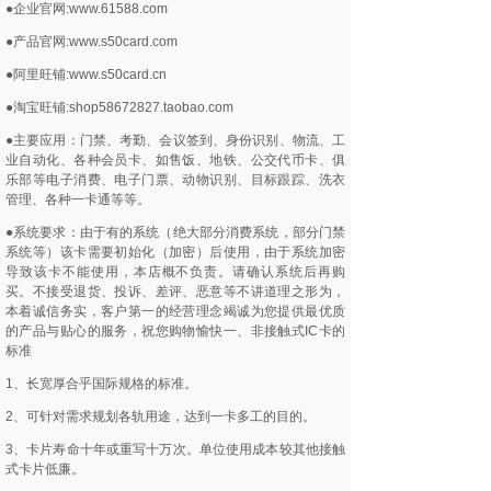
●企业官网:www.61588.com
●产品官网:www.s50card.com
●阿里旺铺:www.s50card.cn
●淘宝旺铺:shop58672827.taobao.com
●主要应用：门禁、考勤、会议签到、身份识别、物流、工
业自动化、各种会员卡、如售饭、地铁、公交代币卡、俱
乐部等电子消费、电子门票、动物识别、目标跟踪、洗衣
管理、各种一卡通等等。
●系统要求：由于有的系统（绝大部分消费系统，部分门禁
系统等）该卡需要初始化（加密）后使用，由于系统加密
导致该卡不能使用，本店概不负责。请确认系统后再购
买。不接受退货、投诉、差评、恶意等不讲道理之形为，
本着诚信务实，客户第一的经营理念竭诚为您提供最优质
的产品与贴心的服务，祝您购物愉快一、非接触式IC卡的
标准
1、长宽厚合乎国际规格的标准。
2、可针对需求规划各轨用途，达到一卡多工的目的。
3、卡片寿命十年或重写十万次。单位使用成本较其他接触
式卡片低廉。