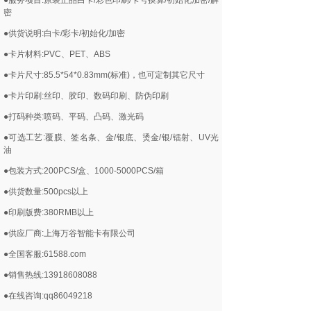
●服务项目:原装正品白卡/彩色印刷/卡号换算/初始化加密/解
密
●供货说明:白卡/彩卡/初始化/加密
●卡片材料:PVC、PET、ABS
●卡片尺寸:85.5*54*0.83mm(标准)，也可定制其它尺寸
●卡片印刷:丝印、胶印、数码印刷、防伪印刷
●打码种类:喷码、平码、凸码、激光码
●可选工艺:覆膜、签名条、金/银底、烫金/银/镭射、UV光
油
●包装方式:200PCS/盒、1000-5000PCS/箱
●供货数量:500pcs以上
●印刷版费:380RMB以上
●供应厂商:上海万谷智能卡有限公司
●全国客服:61588.com
●销售热线:13918608088
●在线咨询:qq86049218