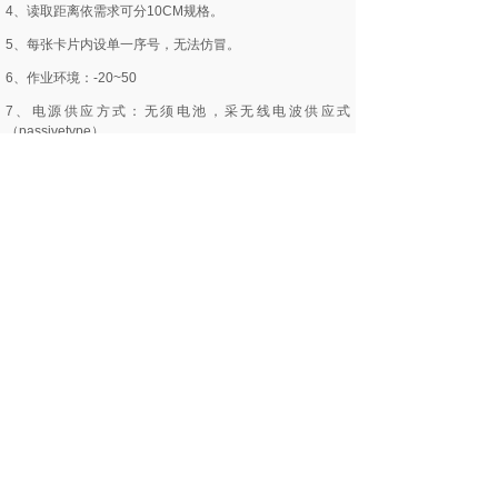
4、读取距离依需求可分10CM规格。
5、每张卡片内设单一序号，无法仿冒。
6、作业环境：-20~50
7、电源供应方式：无须电池，采无线电波供应式
（passivetype）。
8、资料传输速度：106k bit/sec。
9、内建频率13.56MHZ无线电讯天线。
10、内建记忆晶片（E2?EEPROM）
11、官网验证:61588.com
12、产品验证:s50card.com
二、非接触式IC卡的特性
1、免接触、无磨擦，机件故障率较小，维修成本最低。
2、读写器采封闭式，不怕人为破坏。功能不受外在环境因
素影响。
3、完成一笔资料验证、运算、及完成资料仅需0.1秒。可
节省时间提高生产效率。