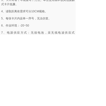
3、卡片寿命十年或重写十万次。单位使用成本较其他接触
式卡片低廉。
4、读取距离依需求可分10CM规格。
5、每张卡片内设单一序号，无法仿冒。
6、作业环境：-20~50
7、电源供应方式：无须电池，采无线电波供应式
（passivetype）。
8、资料传输速度：106k bit/sec。
9、内建频率13.56MHZ无线电讯天线。
10、内建记忆晶片（E2?EEPROM）
11、官网验证:61588.com
12、产品验证:s50card.com
二、非接触式IC卡的特性
1、免接触、无磨擦，机件故障率较小，维修成本最低。
2、读写器采封闭式，不怕人为破坏。功能不受外在环境因
素影响。
3、完成一笔资料验证、运算、及完成资料仅需0.1秒。可