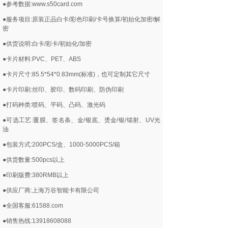
●参考数据:www.s50card.com
●服务项目:原装正品白卡/彩色印刷/卡号换算/初始化加密/解
密
●供货说明:白卡/彩卡/初始化/加密
●卡片材料:PVC、PET、ABS
●卡片尺寸:85.5*54*0.83mm(标准)，也可定制其它尺寸
●卡片印刷:丝印、胶印、数码印刷、防伪印刷
●打码种类:喷码、平码、凸码、激光码
●可选工艺:覆膜、签名条、金/银底、烫金/银/镭射、UV光
油
●包装方式:200PCS/盒、1000-5000PCS/箱
●供货数量:500pcs以上
●印刷版费:380RMB以上
●供应厂商:上海万谷智能卡有限公司
●全国客服:61588.com
●销售热线:13918608088