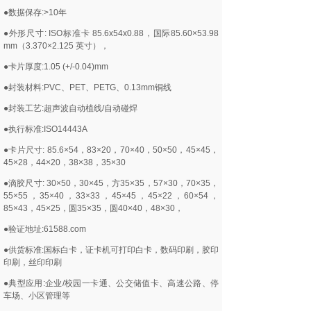
●数据保存:>10年
●外形尺寸: ISO标准卡 85.6x54x0.88，国际85.60×53.98
mm（3.370×2.125 英寸），
●卡片厚度:1.05 (+/-0.04)mm
●封装材料:PVC、PET、PETG、0.13mm铜线
●封装工艺:超声波自动植线/自动碰焊
●执行标准:ISO14443A
●卡片尺寸: 85.6×54，83×20，70×40，50×50，45×45，
45×28，44×20，38×38，35×30
●滴胶尺寸: 30×50，30×45，方35×35，57×30，70×35，
55×55，35×40，33×33，45×45，45×22，60×54，
85×43，45×25，圆35×35，圆40×40，48×30，
●验证地址:61588.com
●供货标准:国标白卡，证卡机可打印白卡，数码印刷，胶印
印刷，丝印印刷
●典型应用:企业/校园一卡通、公交储值卡、高速公路、停
车场、小区管理等