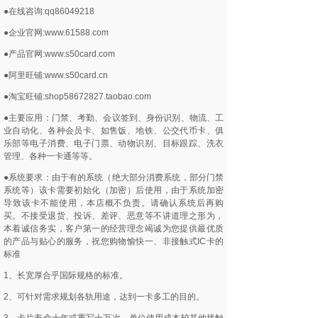
●在线咨询:qq86049218
●企业官网:www.61588.com
●产品官网:www.s50card.com
●阿里旺铺:www.s50card.cn
●淘宝旺铺:shop58672827.taobao.com
●主要应用：门禁、考勤、会议签到、身份识别、物流、工
业自动化、各种会员卡、如售饭、地铁、公交代币卡、俱
乐部等电子消费、电子门票、动物识别、目标跟踪、洗衣
管理、各种一卡通等等。
●系统要求：由于有的系统（绝大部分消费系统，部分门禁
系统等）该卡需要初始化（加密）后使用，由于系统加密
导致该卡不能使用，本店概不负责。请确认系统后再购
买。不接受退货、投诉、差评、恶意等不讲道理之形为，
本着诚信务实，客户第一的经营理念竭诚为您提供最优质
的产品与贴心的服务，祝您购物愉快一、非接触式IC卡的
标准
1、长宽厚合乎国际规格的标准。
2、可针对需求规划各轨用途，达到一卡多工的目的。