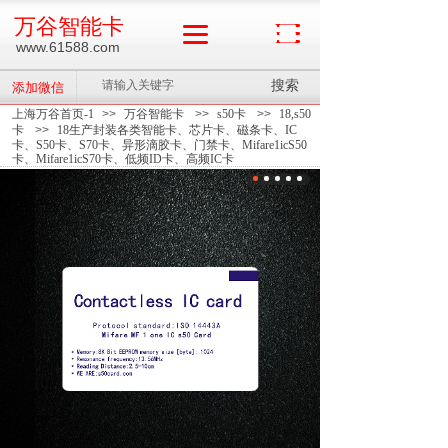
万谷智能卡
www.61588.com
搜索
添加微信
上海万谷首页-1
>>
万谷智能卡
>>
s50卡
>>
18,s50
卡
>>
18生产封装各类智能卡、芯片卡、磁条卡、IC
卡、S50卡、S70卡、异形滴胶卡、门禁卡、Mifare1icS50
卡、Mifare1icS70卡、低频ID卡、高频IC卡