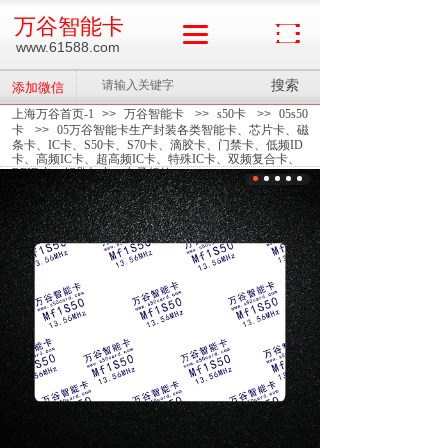
万谷智能卡
www.61588.com
搜索
添加微信
上海万谷首页-1
>>
万谷智能卡
>>
s50卡
>>
05s50
卡
>>
05万谷智能卡生产封装各类智能卡、芯片卡、磁
条卡、IC卡、S50卡、S70卡、滴胶卡、门禁卡、低频ID
卡、高频IC卡、超高频IC卡、特殊IC卡、双频复合卡、
RFID卡、钥匙扣卡、电子标签