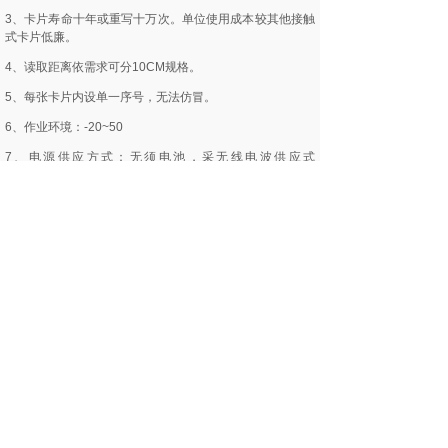
3、卡片寿命十年或重写十万次。单位使用成本较其他接触
式卡片低廉。
4、读取距离依需求可分10CM规格。
5、每张卡片内设单一序号，无法仿冒。
6、作业环境：-20~50
7、电源供应方式：无须电池，采无线电波供应式
（passivetype）。
8、资料传输速度：106k bit/sec。
9、内建频率13.56MHZ无线电讯天线。
10、内建记忆晶片（E2?EEPROM）
11、官网验证:61588.com
12、产品验证:s50card.com
二、非接触式IC卡的特性
1、免接触、无磨擦，机件故障率较小，维修成本最低。
2、读写器采封闭式，不怕人为破坏。功能不受外在环境因
素影响。