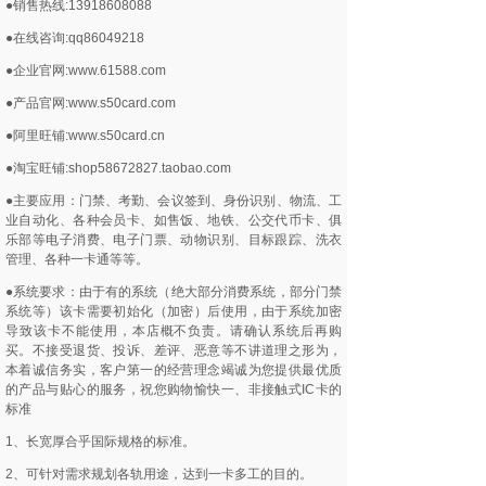
●销售热线:13918608088
●在线咨询:qq86049218
●企业官网:www.61588.com
●产品官网:www.s50card.com
●阿里旺铺:www.s50card.cn
●淘宝旺铺:shop58672827.taobao.com
●主要应用：门禁、考勤、会议签到、身份识别、物流、工
业自动化、各种会员卡、如售饭、地铁、公交代币卡、俱
乐部等电子消费、电子门票、动物识别、目标跟踪、洗衣
管理、各种一卡通等等。
●系统要求：由于有的系统（绝大部分消费系统，部分门禁
系统等）该卡需要初始化（加密）后使用，由于系统加密
导致该卡不能使用，本店概不负责。请确认系统后再购
买。不接受退货、投诉、差评、恶意等不讲道理之形为，
本着诚信务实，客户第一的经营理念竭诚为您提供最优质
的产品与贴心的服务，祝您购物愉快一、非接触式IC卡的
标准
1、长宽厚合乎国际规格的标准。
2、可针对需求规划各轨用途，达到一卡多工的目的。