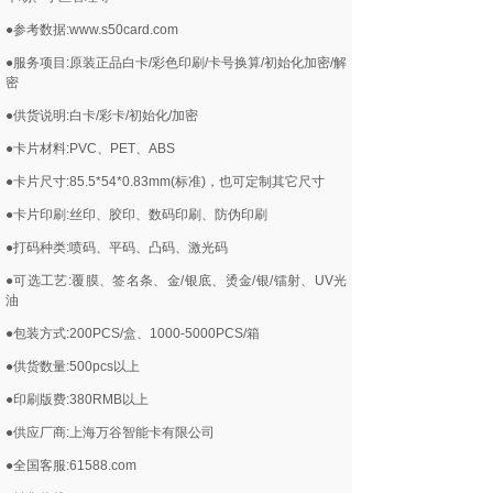
●参考数据:www.s50card.com
●服务项目:原装正品白卡/彩色印刷/卡号换算/初始化加密/解
密
●供货说明:白卡/彩卡/初始化/加密
●卡片材料:PVC、PET、ABS
●卡片尺寸:85.5*54*0.83mm(标准)，也可定制其它尺寸
●卡片印刷:丝印、胶印、数码印刷、防伪印刷
●打码种类:喷码、平码、凸码、激光码
●可选工艺:覆膜、签名条、金/银底、烫金/银/镭射、UV光
油
●包装方式:200PCS/盒、1000-5000PCS/箱
●供货数量:500pcs以上
●印刷版费:380RMB以上
●供应厂商:上海万谷智能卡有限公司
●全国客服:61588.com