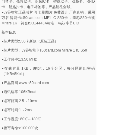
门禁卡、低频ID卡、高频IC卡、特殊IC卡、双频卡、RFID
卡、钥匙扣卡、电子标签等，产品销往全球。
●万谷智能正品芯片 可印刷图片 免费设计 厂家直销，采用
万谷智能卡s50card.com MF1 IC S50卡，简称S50卡或
Mifare 1K，符合ISO14443A标准，4或7字节UID
基本信息
●芯片类型:S50卡新款（原装正品）
●芯片类型：万谷智能卡s50card.com Mifare 1 IC S50
●工作频率:13.56 MHz
●存储容量:1KB，8Kbit，16个分区，每分区两组密码
（1KB=8Kbit）
●产品官网:www.s50card.com
●通讯速率:106KBoud
●读写距离:2.5～10cm
●读写时间:1～2ms
●工作温度:-80℃～180℃
●擦写寿命:>100,000次