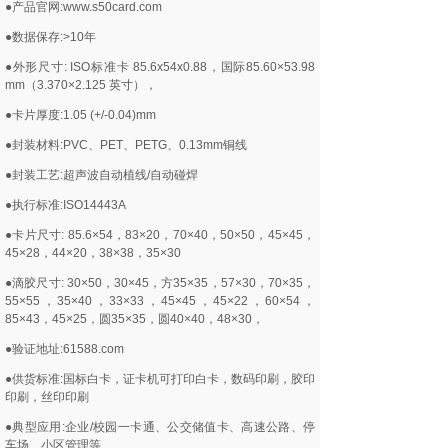
●产品官网:www.s50card.com
●数据保存:>10年
●外形尺寸: ISO标准卡 85.6x54x0.88，国际85.60×53.98
mm（3.370×2.125 英寸），
●卡片厚度:1.05 (+/-0.04)mm
●封装材料:PVC、PET、PETG、0.13mm铜线
●封装工艺:超声波自动植线/自动碰焊
●执行标准:ISO14443A
●卡片尺寸: 85.6×54，83×20，70×40，50×50，45×45，
45×28，44×20，38×38，35×30
●滴胶尺寸: 30×50，30×45，方35×35，57×30，70×35，
55×55，35×40，33×33，45×45，45×22，60×54，
85×43，45×25，圆35×35，圆40×40，48×30，
●验证地址:61588.com
●供货标准:国标白卡，证卡机可打印白卡，数码印刷，胶印
印刷，丝印印刷
●典型应用:企业/校园一卡通、公交储值卡、高速公路、停
车场、小区管理等