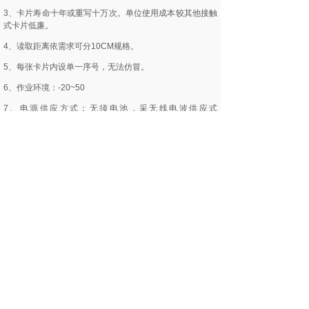
3、卡片寿命十年或重写十万次。单位使用成本较其他接触
式卡片低廉。
4、读取距离依需求可分10CM规格。
5、每张卡片内设单一序号，无法仿冒。
6、作业环境：-20~50
7、电源供应方式：无须电池，采无线电波供应式
（passivetype）。
8、资料传输速度：106k bit/sec。
9、内建频率13.56MHZ无线电讯天线。
10、内建记忆晶片（E2?EEPROM）
11、官网验证:61588.com
12、产品验证:s50card.com
二、非接触式IC卡的特性
1、免接触、无磨擦，机件故障率较小，维修成本最低。
2、读写器采封闭式，不怕人为破坏。功能不受外在环境因
素影响。