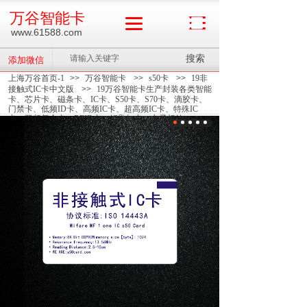
万谷智能卡
www.61588.com
搜索
添加微信
上海万谷首页-1
>>
万谷智能卡
>>
s50卡
>>
19非
接触式IC卡中文版
>>
19万谷智能卡生产封装各类智能
卡、芯片卡、磁条卡、IC卡、S50卡、S70卡、滴胶卡、
门禁卡、低频ID卡、高频IC卡、超高频IC卡、特殊IC
卡、双频复合卡、RFID卡、钥匙扣卡、电子标签