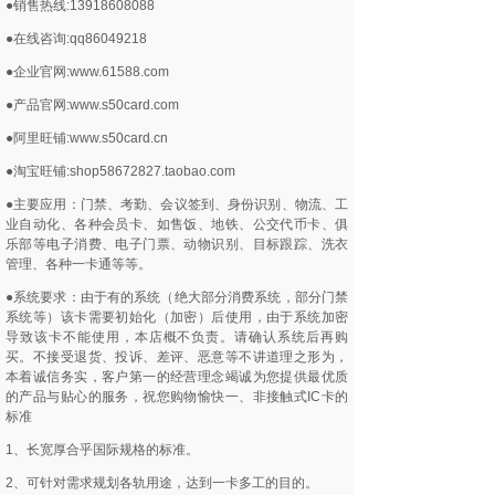
●销售热线:13918608088
●在线咨询:qq86049218
●企业官网:www.61588.com
●产品官网:www.s50card.com
●阿里旺铺:www.s50card.cn
●淘宝旺铺:shop58672827.taobao.com
●主要应用：门禁、考勤、会议签到、身份识别、物流、工
业自动化、各种会员卡、如售饭、地铁、公交代币卡、俱
乐部等电子消费、电子门票、动物识别、目标跟踪、洗衣
管理、各种一卡通等等。
●系统要求：由于有的系统（绝大部分消费系统，部分门禁
系统等）该卡需要初始化（加密）后使用，由于系统加密
导致该卡不能使用，本店概不负责。请确认系统后再购
买。不接受退货、投诉、差评、恶意等不讲道理之形为，
本着诚信务实，客户第一的经营理念竭诚为您提供最优质
的产品与贴心的服务，祝您购物愉快一、非接触式IC卡的
标准
1、长宽厚合乎国际规格的标准。
2、可针对需求规划各轨用途，达到一卡多工的目的。