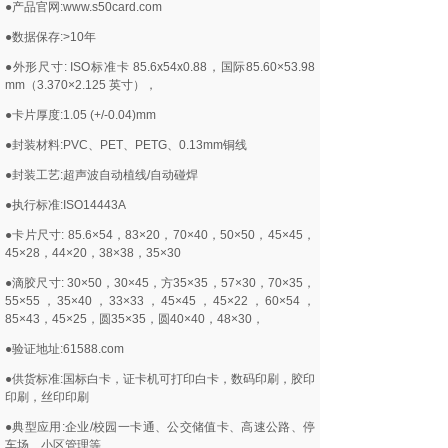
●产品官网:www.s50card.com
●数据保存:>10年
●外形尺寸: ISO标准卡 85.6x54x0.88，国际85.60×53.98
mm（3.370×2.125 英寸），
●卡片厚度:1.05 (+/-0.04)mm
●封装材料:PVC、PET、PETG、0.13mm铜线
●封装工艺:超声波自动植线/自动碰焊
●执行标准:ISO14443A
●卡片尺寸: 85.6×54，83×20，70×40，50×50，45×45，
45×28，44×20，38×38，35×30
●滴胶尺寸: 30×50，30×45，方35×35，57×30，70×35，
55×55，35×40，33×33，45×45，45×22，60×54，
85×43，45×25，圆35×35，圆40×40，48×30，
●验证地址:61588.com
●供货标准:国标白卡，证卡机可打印白卡，数码印刷，胶印
印刷，丝印印刷
●典型应用:企业/校园一卡通、公交储值卡、高速公路、停
车场、小区管理等