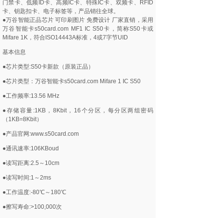
门禁卡、低频ID卡、高频IC卡、特殊IC卡、双频卡、RFID
卡、钥匙扣卡、电子标签等，产品销往全球。
●万谷智能正品芯片 可印刷图片 免费设计 厂家直销，采用
万谷智能卡s50card.com MF1 IC S50卡，简称S50卡或
Mifare 1K，符合ISO14443A标准，4或7字节UID
基本信息
●芯片类型:S50卡新款（原装正品）
●芯片类型：万谷智能卡s50card.com Mifare 1 IC S50
●工作频率:13.56 MHz
●存储容量:1KB，8Kbit，16个分区，每分区两组密码
（1KB=8Kbit）
●产品官网:www.s50card.com
●通讯速率:106KBoud
●读写距离:2.5～10cm
●读写时间:1～2ms
●工作温度:-80℃～180℃
●擦写寿命:>100,000次