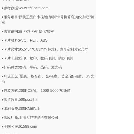
●参考数据:www.s50card.com
●服务项目:原装正品白卡/彩色印刷/卡号换算/初始化加密/解
密
●供货说明:白卡/彩卡/初始化/加密
●卡片材料:PVC、PET、ABS
●卡片尺寸:85.5*54*0.83mm(标准)，也可定制其它尺寸
●卡片印刷:丝印、胶印、数码印刷、防伪印刷
●打码种类:喷码、平码、凸码、激光码
●可选工艺:覆膜、签名条、金/银底、烫金/银/镭射、UV光
油
●包装方式:200PCS/盒、1000-5000PCS/箱
●供货数量:500pcs以上
●印刷版费:380RMB以上
●供应厂商:上海万谷智能卡有限公司
●全国客服:61588.com