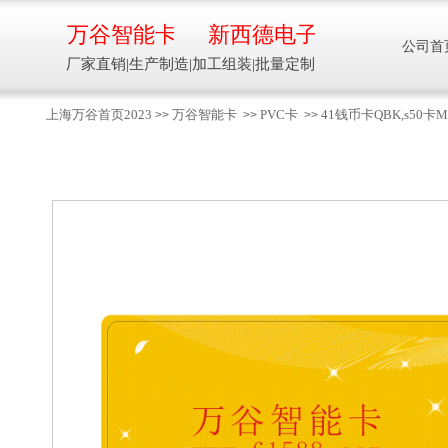
万谷智能卡
新西德电子
公司首
厂家直销|生产制造|加工组装|批量定制
上海万谷首页2023
万谷智能卡
PVC卡
41钱币卡QBK,s5
>>
>>
>>
智能卡流量压力温度液位设备
万谷智能卡/新西德
电子
生产制造加工组装智能卡流量压力温度液
位设备
13918608088/
137016
91001