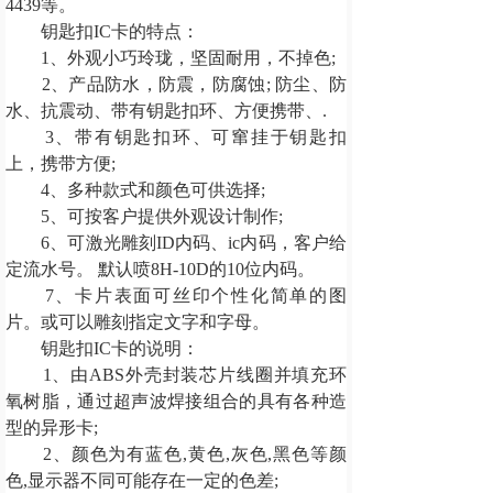
4439等。
钥匙扣IC卡的特点：
1、外观小巧玲珑，坚固耐用，不掉色;
2、产品防水，防震，防腐蚀; 防尘、防
水、抗震动、带有钥匙扣环、方便携带、.
3、带有钥匙扣环、可窜挂于钥匙扣
上，携带方便;
4、多种款式和颜色可供选择;
5、可按客户提供外观设计制作;
6、可激光雕刻ID内码、ic内码，客户给
定流水号。 默认喷8H-10D的10位内码。
7、卡片表面可丝印个性化简单的图
片。或可以雕刻指定文字和字母。
钥匙扣IC卡的说明：
1、由ABS外壳封装芯片线圈并填充环
氧树脂，通过超声波焊接组合的具有各种造
型的异形卡;
2、颜色为有蓝色,黄色,灰色,黑色等颜
色,显示器不同可能存在一定的色差;