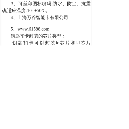
3、可丝印图标喷码;防水、防尘、抗震
动;适应温度-10~+50℃。
4、上海万谷智能卡有限公司
5、www.61588.com
钥匙扣卡封装的芯片类型：
钥匙扣卡可以封装ic芯片和id芯片
EM4100、4102、4069、4550、S50、S70、
ULtralight、ST176、T5557、T88RF256、
TK4100、INSIDE、LEGIC min 256等。
钥匙扣卡制作工艺：
钥匙扣卡可丝印、喷码、雕刻码.防尘、
防水、抗震动。如今建和诚达制作医院就诊
卡的工艺可提供：哑面、磨砂、UV卡、烫
金、烫银、加膜、彩色印刷、表面光面、激
光码、喷码、UV码等工艺。
钥匙扣卡使用范围：
小区门禁、公司考勤，身份识别，公
交、泊车、滑雪、门票、一卡通付费，产品