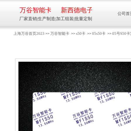
万谷智能卡
新西德电子
公司首
厂家直销|生产制造|加工组装|批量定制
上海万谷首页2023
万谷智能卡
s50卡
05s50卡
05号S5
>>
>>
>>
>>
智能卡流量压力温度液位设备
万谷智能卡/新西德
电子
生产制造加工组装智能卡流量压力温度液
位设备
13918608088/
137016
91001