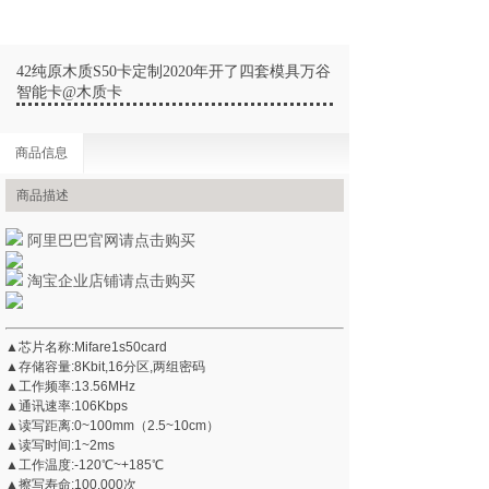
42纯原木质S50卡定制2020年开了四套模具万谷
智能卡@木质卡
商品信息
商品描述
阿里巴巴官网请点击购买
淘宝企业店铺请点击购买
▲芯片名称:Mifare1s50card
▲存储容量:8Kbit,16分区,两组密码
▲工作频率:13.56MHz
▲通讯速率:106Kbps
▲读写距离:0~100mm（2.5~10cm）
▲读写时间:1~2ms
▲工作温度:-120℃~+185℃
▲擦写寿命:100,000次