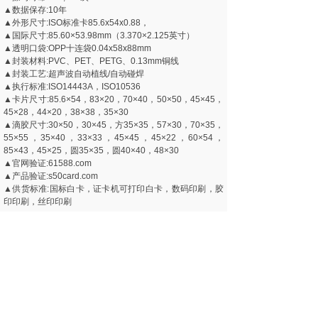
▲数据保存:10年
▲外形尺寸
:
ISO标准卡85.6x54x0.88，
▲
国际尺寸
:
85.60×53.98mm（3.370×2.125英寸）
▲透明口袋:OPP十连袋0.04x58x88mm
▲封装材料:PVC、PET、PETG、0.13mm铜线
▲封装工艺:超声波自动植线/自动碰焊
▲执行标准:ISO14443A，ISO10536
▲卡片尺寸:85.6×54，83×20，70×40，50×50，45×45，
45×28，44×20，38×38，35×30
▲滴胶尺寸:30×50，30×45，方35×35，57×30，70×35，
55×55，35×40，33×33，45×45，45×22，60×54，
85×43，45×25，圆35×35，圆40×40，48×30
▲官网验证:61588.com
▲产品验证:s50card.com
▲供货标准:国标白卡，证卡机可打印白卡，数码印刷，胶
印印刷，丝印印刷