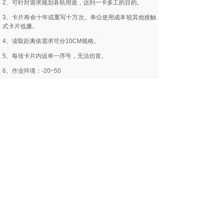
2、可针对需求规划各轨用途，达到一卡多工的目的。
3、卡片寿命十年或重写十万次。单位使用成本较其他接触
式卡片低廉。
4、读取距离依需求可分10CM规格。
5、每张卡片内设单一序号，无法仿冒。
6、作业环境：-20~50
7、电源供应方式：无须电池，采无线电波供应式
（passivetype）。
8、资料传输速度：106k bit/sec。
9、内建频率13.56MHZ无线电讯天线。
10、内建记忆晶片（E2?EEPROM）
11、官网验证:61588.com
12、产品验证:s50card.com
二、非接触式IC卡的特性
1、免接触、无磨擦，机件故障率较小，维修成本最低。
2、读写器采封闭式，不怕人为破坏。功能不受外在环境因