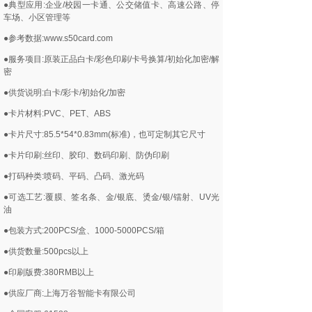
●典型应用:企业/校园一卡通、公交储值卡、高速公路、停
车场、小区管理等
●参考数据:www.s50card.com
●服务项目:原装正品白卡/彩色印刷/卡号换算/初始化加密/解
密
●供货说明:白卡/彩卡/初始化/加密
●卡片材料:PVC、PET、ABS
●卡片尺寸:85.5*54*0.83mm(标准)，也可定制其它尺寸
●卡片印刷:丝印、胶印、数码印刷、防伪印刷
●打码种类:喷码、平码、凸码、激光码
●可选工艺:覆膜、签名条、金/银底、烫金/银/镭射、UV光
油
●包装方式:200PCS/盒、1000-5000PCS/箱
●供货数量:500pcs以上
●印刷版费:380RMB以上
●供应厂商:上海万谷智能卡有限公司