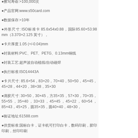
●擦写寿命:>100,000次
●产品官网:www.s50card.com
●数据保存:>10年
●外形尺寸: ISO标准卡 85.6x54x0.88，国际85.60×53.98
mm（3.370×2.125 英寸），
●卡片厚度:1.05 (+/-0.04)mm
●封装材料:PVC、PET、PETG、0.13mm铜线
●封装工艺:超声波自动植线/自动碰焊
●执行标准:ISO14443A
●卡片尺寸: 85.6×54，83×20，70×40，50×50，45×45，
45×28，44×20，38×38，35×30
●滴胶尺寸: 30×50，30×45，方35×35，57×30，70×35，
55×55，35×40，33×33，45×45，45×22，60×54，
85×43，45×25，圆35×35，圆40×40，48×30，
●验证地址:61588.com
●供货标准:国标白卡，证卡机可打印白卡，数码印刷，胶印
印刷，丝印印刷