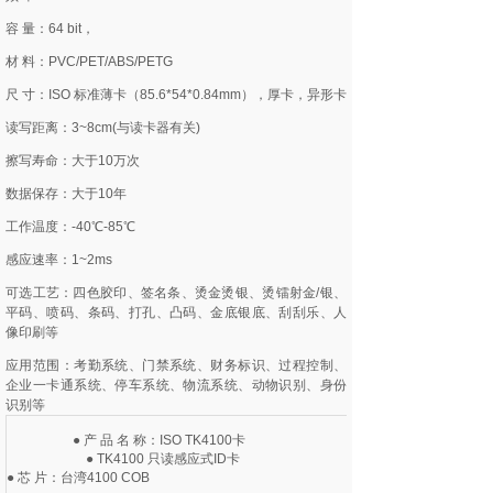
容 量：64 bit，
材 料：PVC/PET/ABS/PETG
尺 寸：ISO 标准薄卡（85.6*54*0.84mm），厚卡，异形卡
读写距离：3~8cm(与读卡器有关)
擦写寿命：大于10万次
数据保存：大于10年
工作温度：-40℃-85℃
感应速率：1~2ms
可选工艺：四色胶印、签名条、烫金烫银、烫镭射金/银、
平码、喷码、条码、打孔、凸码、金底银底、刮刮乐、人
像印刷等
应用范围：考勤系统、门禁系统、财务标识、过程控制、
企业一卡通系统、停车系统、物流系统、动物识别、身份
识别等
● 产 品 名 称：ISO TK4100卡
● TK4100 只读感应式ID卡
● 芯 片：台湾4100 COB