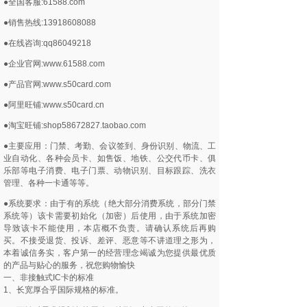
●全国客服:61588.com
●销售热线:13918608088
●在线咨询:qq86049218
●企业官网:www.61588.com
●产品官网:www.s50card.com
●阿里旺铺:www.s50card.cn
●淘宝旺铺:shop58672827.taobao.com
●主要应用：门禁、考勤、会议签到、身份识别、物流、工
业自动化、各种会员卡、如售饭、地铁、公交代币卡、俱
乐部等电子消费、电子门票、动物识别、目标跟踪、洗衣
管理、各种一卡通等等。
●系统要求：由于有的系统（绝大部分消费系统，部分门禁
系统等）该卡需要初始化（加密）后使用，由于系统加密
导致该卡不能使用，本店概不负责。请确认系统后再购
买。不接受退货、投诉、差评、恶意等不讲道理之形为，
本着诚信务实，客户第一的经营理念竭诚为您提供最优质
的产品与贴心的服务，祝您购物愉快
一、非接触式IC卡的标准
1、长宽厚合乎国际规格的标准。