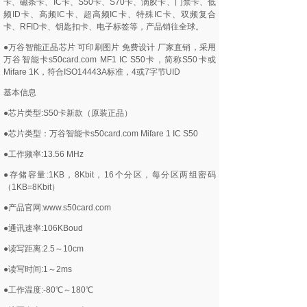
卡、磁条卡、IC卡、S50卡、S70卡、滴胶卡、门禁卡、低
频ID卡、高频IC卡、超高频IC卡、特殊IC卡、双频复合
卡、RFID卡、钥匙扣卡、电子标签等，产品销往全球。
●万谷智能正品芯片 可印刷图片 免费设计 厂家直销，采用
万谷智能卡s50card.com MF1 IC S50卡，简称S50卡或
Mifare 1K，符合ISO14443A标准，4或7字节UID
基本信息
●芯片类型:S50卡新款（原装正品）
●芯片类型：万谷智能卡s50card.com Mifare 1 IC S50
●工作频率:13.56 MHz
●存储容量:1KB，8Kbit，16个分区，每分区两组密码
（1KB=8Kbit）
●产品官网:www.s50card.com
●通讯速率:106KBoud
●读写距离:2.5～10cm
●读写时间:1～2ms
●工作温度:-80℃～180℃