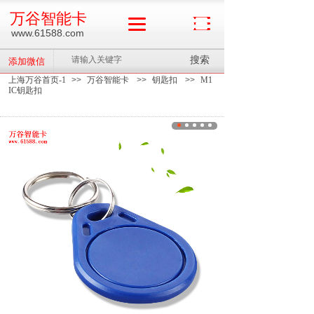
万谷智能卡
www.61588.com
搜索
添加微信
上海万谷首页-1
>>
万谷智能卡
>>
钥匙扣
>>
M1
IC钥匙扣