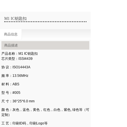
M1 IC钥匙扣
商品信息
商品描述
产品名称：M1 IC钥匙扣
芯片类型：ISSI4439
协 议：ISO14443A
频 率：13.56MHz
材 料：ABS
型 号：#005
尺 寸：36*25*6.0 mm
颜 色：灰色，蓝色，黄色，红色，白色，紫色, 绿色等（可
定制）
工 艺：印刷ID码，印刷Logo等